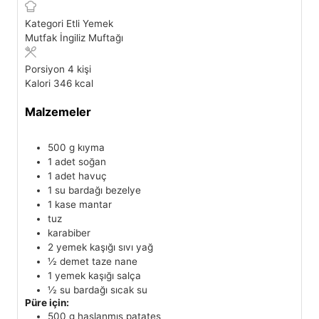
Kategori
Etli Yemek
Mutfak
İngiliz Muftağı
Porsiyon
4
kişi
Kalori
346
kcal
Malzemeler
500
g
kıyma
1
adet
soğan
1
adet
havuç
1
su bardağı
bezelye
1
kase
mantar
tuz
karabiber
2
yemek kaşığı
sıvı yağ
½
demet
taze nane
1
yemek kaşığı
salça
½
su bardağı
sıcak su
Püre için:
500
g
haşlanmış patates