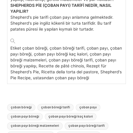
SHEPHERDS PİE (ÇOBAN PAYI) TARİFİ NEDİR, NASIL
YAPILIR?
Shepherd's pie tarifi çoban payı anlamına gelmektedir.
Shepherd's pie ingiliz kökenli bir turta tarifidir. Bu tarif
patates püresi ile yapılan kıymalı bir turtadır.
Etiket
çoban böreği, çoban böreği tarifi, çoban payı, çoban
payı böreği, çoban payı böreği kaç kalori, çoban payı
böreği malzemeleri, çoban payı böreği tarifi, çoban payı
böreği yapılışı, Recette de pâté chinois, Rezept für
Shepherd's Pie, Ricetta della torta del pastore, Shepherd's
Pie Recipe, ustasından çoban payı böreği
Tags:
çoban böreği
çoban böreği tarifi
çoban payı
çoban payı böreği
çoban payı böreği kaç kalori
çoban payı böreği malzemeleri
çoban payı böreği tarifi