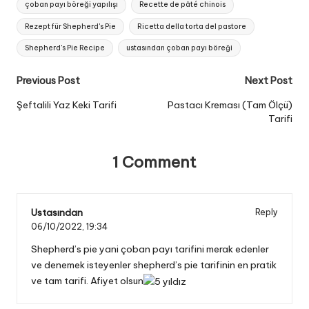
çoban payı böreği yapılışı
Recette de pâté chinois
Rezept für Shepherd's Pie
Ricetta della torta del pastore
Shepherd's Pie Recipe
ustasından çoban payı böreği
Post
Previous Post
Next Post
navigation
Şeftalili Yaz Keki Tarifi
Pastacı Kreması (Tam Ölçü)
Tarifi
1 Comment
Ustasından
Reply
06/10/2022,
19:34
Shepherd’s pie yani çoban payı tarifini merak edenler
ve denemek isteyenler shepherd’s pie tarifinin en pratik
ve tam tarifi. Afiyet olsun