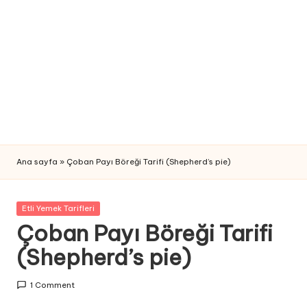
n
Y
e
m
e
k
T
Ana sayfa
»
Çoban Payı Böreği Tarifi (Shepherd’s pie)
a
ri
Posted
Etli Yemek Tarifleri
fi
in
Çoban Payı Böreği Tarifi
(Shepherd’s pie)
1 Comment