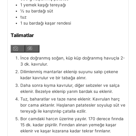
1
yemek kaşığı
tereyağı
½
su bardağı
süt
tuz
1
su bardağı
kaşar rendesi
Talimatlar
İnce doğranmış soğan, küp küp doğranmış havuçla 2-
3 dk. kavrulur.
Dilimlenmiş mantarlar eklenip suyunu salıp çekene
kadar kavrulur ve bir tabağa alınır.
Daha sonra kıyma kavrulur, diğer sebzeler ve salça
eklenir. Bezelye eklenip yarım bardak su eklenir.
Tuz, baharatlar ve taze nane eklenir. Kavrulan harç
bor cama aktarılır. Haşlanan patatesler soyulup süt ve
tereyağı ile karıştırılıp çatalla ezilir.
Bor camdaki harcın üzerine yayılır. 170 derece fırında
15 dk. kadar pişirilir. Fırından alınan yemeğe kaşar
eklenir ve kaşar kızarana kadar tekrar fırınlanır.