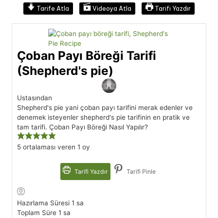
Tarife Atla
Videoya Atla
Tarifi Yazdır
Çoban Payı Böreği Tarifi
(Shepherd's pie)
Ustasından
Shepherd's pie yani çoban payı tarifini merak edenler ve
denemek isteyenler shepherd's pie tarifinin en pratik ve
tam tarifi. Çoban Payı Böreği Nasıl Yapılır?
5
ortalaması veren 1 oy
Tarifi Yazdır
Tarifi Pinle
saat
Hazırlama Süresi
1
sa
saat
Toplam Süre
1
sa