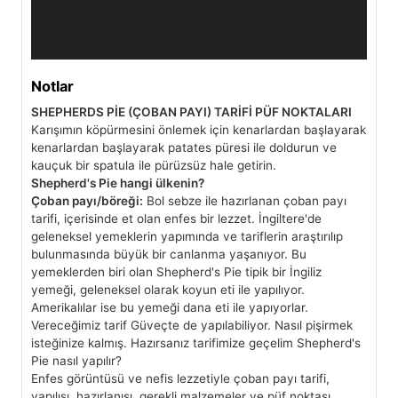
n
a
t
ı
c
Notlar
ı
SHEPHERDS PİE (ÇOBAN PAYI) TARİFİ PÜF NOKTALARI
Karışımın köpürmesini önlemek için kenarlardan başlayarak
kenarlardan başlayarak patates püresi ile doldurun ve
kauçuk bir spatula ile pürüzsüz hale getirin.
Shepherd's Pie hangi ülkenin?
Çoban payı/böreği:
Bol sebze ile hazırlanan çoban payı
tarifi, içerisinde et olan enfes bir lezzet. İngiltere'de
geleneksel yemeklerin yapımında ve tariflerin araştırılıp
bulunmasında büyük bir canlanma yaşanıyor. Bu
yemeklerden biri olan Shepherd's Pie tipik bir İngiliz
yemeği, geleneksel olarak koyun eti ile yapılıyor.
Amerikalılar ise bu yemeği dana eti ile yapıyorlar.
Vereceğimiz tarif Güveçte de yapılabiliyor. Nasıl pişirmek
isteğinize kalmış. Hazırsanız tarifimize geçelim Shepherd's
Pie nasıl yapılır?
Enfes görüntüsü ve nefis lezzetiyle çoban payı tarifi,
yapılışı, hazırlanışı, gerekli malzemeler ve püf noktası...