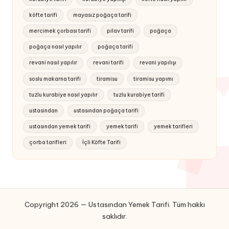
köfte tarifi
mayasız poğaça tarifi
mercimek çorbası tarifi
pilav tarifi
poğaça
poğaça nasıl yapılır
poğaça tarifi
revani nasıl yapılır
revani tarifi
revani yapılışı
soslu makarna tarifi
tiramisu
tiramisu yapımı
tuzlu kurabiye nasıl yapılır
tuzlu kurabiye tarifi
ustasindan
ustasından poğaça tarifi
ustasından yemek tarifi
yemek tarifi
yemek tarifleri
çorba tarifleri
İçli Köfte Tarifi
Copyright 2026 — Ustasından Yemek Tarifi. Tüm hakkı
saklıdır.