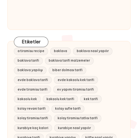
Etiketler
a tiramisu recipe
baklava
baklava nasıl yapılır
baklava tarifi
baklava tarifi malzemeler
baklava yapılışı
biber dolması tarifi
evde baklava tarifi
evde kakaolu kek tarifi
evde tiramisu tarifi
ev yapımı tiramisu tarifi
kakaolu kek
kakaolu kek tarifi
kek tarifi
kolay revani tarifi
kolay sufle tarifi
kolay tiramisu tarifi
kolay tiramisu tatlısı tarifi
kurabiye kaç kalori
kurabiye nasıl yapılır
kurabiye tarifi
kurabiye yapılışı
köfte nasıl yapılır