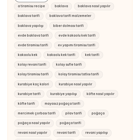
a tiramisu recipe
baklava
baklava nasıl yapılır
baklava tarifi
baklava tarifi malzemeler
baklava yapılışı
biber dolması tarifi
evde baklava tarifi
evde kakaolu kek tarifi
evde tiramisu tarifi
ev yapımı tiramisu tarifi
kakaolu kek
kakaolu kek tarifi
kek tarifi
kolay revani tarifi
kolay sufle tarifi
kolay tiramisu tarifi
kolay tiramisu tatlısı tarifi
kurabiye kaç kalori
kurabiye nasıl yapılır
kurabiye tarifi
kurabiye yapılışı
köfte nasıl yapılır
köfte tarifi
mayasız poğaça tarifi
mercimek çorbası tarifi
pilav tarifi
poğaça
poğaça nasıl yapılır
poğaça tarifi
revani nasıl yapılır
revani tarifi
revani yapılışı