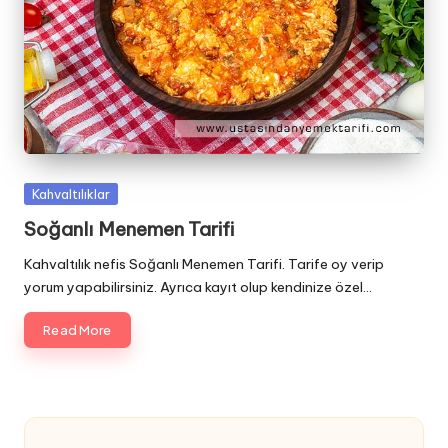
Posted
Kahvaltılıklar
in
Soğanlı Menemen Tarifi
Kahvaltılık nefis Soğanlı Menemen Tarifi. Tarife oy verip
yorum yapabilirsiniz. Ayrıca kayıt olup kendinize özel…
Read More