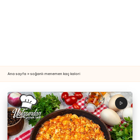
n
Y
e
m
e
k
T
Ana sayfa
»
soğanlı menemen kaç kalori
a
ri
fi