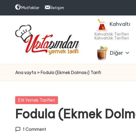
Mutfaklar
İletişim
Skip
Kahvaltı
to
content
Kahvaltılık Tarifleri
Kahvaltılık Tarifleri
Diğer
U
Lezzetle
Buluşma
s
Ana sayfa
»
Fodula (Ekmek Dolması) Tarifi
Zamanı
t
a
Posted
Etli Yemek Tarifleri
in
Fodula (Ekmek Dolma
sı
n
1 Comment