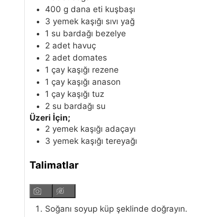
400
g
dana eti
kuşbaşı
3
yemek kaşığı
sıvı yağ
1
su bardağı
bezelye
2
adet
havuç
2
adet
domates
1
çay kaşığı
rezene
1
çay kaşığı
anason
1
çay kaşığı
tuz
2
su bardağı
su
Üzeri İçin;
2
yemek kaşığı
adaçayı
3
yemek kaşığı
tereyağı
Talimatlar
Soğanı soyup küp şeklinde doğrayın.