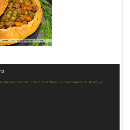
und
4/09/Ustasindan-Yemek-Tarifi-Lezzetle-Bulusma-Zamani-Abone-Ol.mp4?_=1