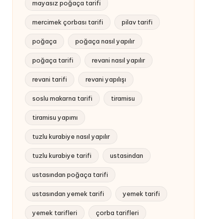
mayasız poğaça tarifi
mercimek çorbası tarifi
pilav tarifi
poğaça
poğaça nasıl yapılır
poğaça tarifi
revani nasıl yapılır
revani tarifi
revani yapılışı
soslu makarna tarifi
tiramisu
tiramisu yapımı
tuzlu kurabiye nasıl yapılır
tuzlu kurabiye tarifi
ustasindan
ustasından poğaça tarifi
ustasından yemek tarifi
yemek tarifi
yemek tarifleri
çorba tarifleri