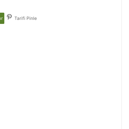
ır
Tarifi Pinle