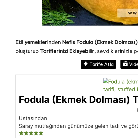
ri
fi
Etli yemeklerin
den
Nefis Fodula (Ekmek Dolması) 
oluşturup
Tariflerinizi Ekleyebilir
,
sevdiklerinizle pa
Tarife Atla
Vide
Fodula (Ekmek Dolması) Ta
Ustasından
Saray mutfağından günümüze gelen tadı ve gör