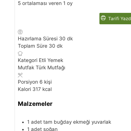
5
ortalaması veren 1 oy
Tarifi Yazd
dakika
Hazırlama Süresi
30
dk
dakika
Toplam Süre
30
dk
Kategori
Etli Yemek
Mutfak
Türk Mutfağı
Porsiyon
6
kişi
Kalori
317
kcal
Malzemeler
1
adet
tam buğday ekmeği
yuvarlak
1
adet
soğan