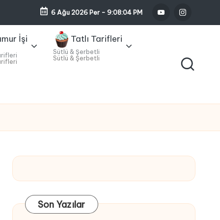
6 Ağu 2026 Per
-
9:08:05 PM
Y
I
o
n
mur İşi
Tatlı Tarifleri
u
s
t
t
Sütlü & Şerbetli
rifleri
Sütlü & Şerbetli
rifleri
u
a
b
g
e
r
a
m
Son Yazılar