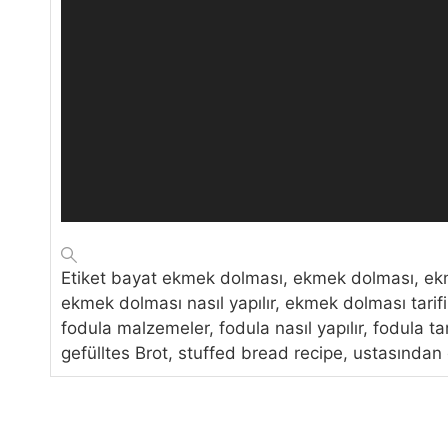
t
ı
c
ı
Etiket
bayat ekmek dolması, ekmek dolması, ekme
ekmek dolması nasıl yapılır, ekmek dolması tarif
fodula malzemeler, fodula nasıl yapılır, fodula tari
gefülltes Brot, stuffed bread recipe, ustasından