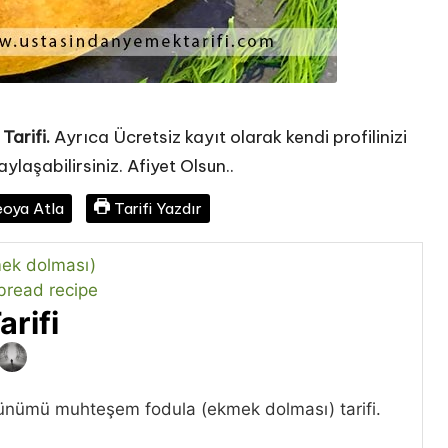
Tarifi.
Ayrıca Ücretsiz kayıt olarak kendi profilinizi
ylaşabilirsiniz. Afiyet Olsun..
oya Atla
Tarifi Yazdır
rifi
ünümü muhteşem fodula (ekmek dolması) tarifi.