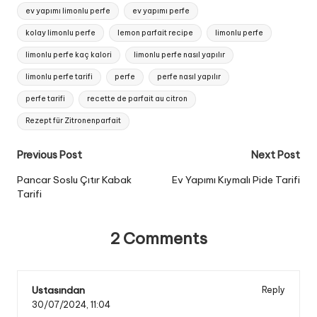
Tags:
ev yapımı limonlu perfe
ev yapımı perfe
kolay limonlu perfe
lemon parfait recipe
limonlu perfe
limonlu perfe kaç kalori
limonlu perfe nasıl yapılır
limonlu perfe tarifi
perfe
perfe nasıl yapılır
perfe tarifi
recette de parfait au citron
Rezept für Zitronenparfait
Post
Previous Post
Next Post
navigation
Pancar Soslu Çıtır Kabak
Ev Yapımı Kıymalı Pide Tarifi
Tarifi
2 Comments
Ustasından
Reply
30/07/2024,
11:04