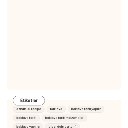
Etiketler
a tiramisu recipe
baklava
baklava nasıl yapılır
baklava tarifi
baklava tarifi malzemeler
baklava yapılışı
biber dolması tarifi