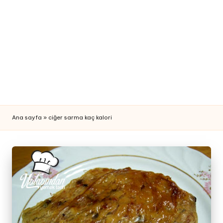
n
Y
e
m
e
k
T
Ana sayfa
»
ciğer sarma kaç kalori
a
ri
fi