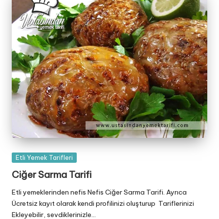
Posted
Etli Yemek Tarifleri
in
Ciğer Sarma Tarifi
Etli yemeklerinden nefis Nefis Ciğer Sarma Tarifi. Ayrıca
Ücretsiz kayıt olarak kendi profilinizi oluşturup Tariflerinizi
Ekleyebilir, sevdiklerinizle…