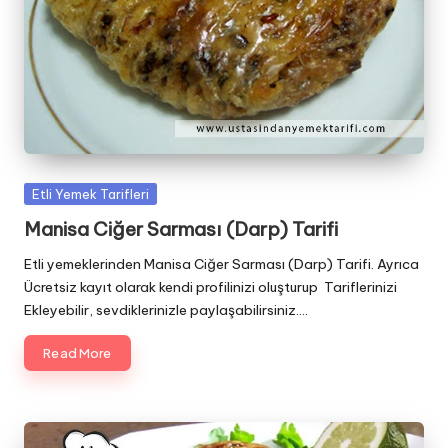
Posted
Etli Yemek Tarifleri
in
Manisa Ciğer Sarması (Darp) Tarifi
Etli yemeklerinden Manisa Ciğer Sarması (Darp) Tarifi. Ayrıca
Ücretsiz kayıt olarak kendi profilinizi oluşturup Tariflerinizi
Ekleyebilir, sevdiklerinizle paylaşabilirsiniz.…
Read More