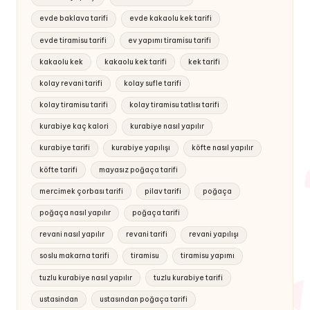
evde baklava tarifi
evde kakaolu kek tarifi
evde tiramisu tarifi
ev yapımı tiramisu tarifi
kakaolu kek
kakaolu kek tarifi
kek tarifi
kolay revani tarifi
kolay sufle tarifi
kolay tiramisu tarifi
kolay tiramisu tatlısı tarifi
kurabiye kaç kalori
kurabiye nasıl yapılır
kurabiye tarifi
kurabiye yapılışı
köfte nasıl yapılır
köfte tarifi
mayasız poğaça tarifi
mercimek çorbası tarifi
pilav tarifi
poğaça
poğaça nasıl yapılır
poğaça tarifi
revani nasıl yapılır
revani tarifi
revani yapılışı
soslu makarna tarifi
tiramisu
tiramisu yapımı
tuzlu kurabiye nasıl yapılır
tuzlu kurabiye tarifi
ustasindan
ustasından poğaça tarifi