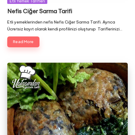
Posted
Etli Yemek Tarifleri
in
Nefis Ciğer Sarma Tarifi
Etli yemeklerinden nefis Nefis Ciğer Sarma Tarifi. Ayrıca
Ücretsiz kayıt olarak kendi profilinizi oluşturup Tariflerinizi…
Read More