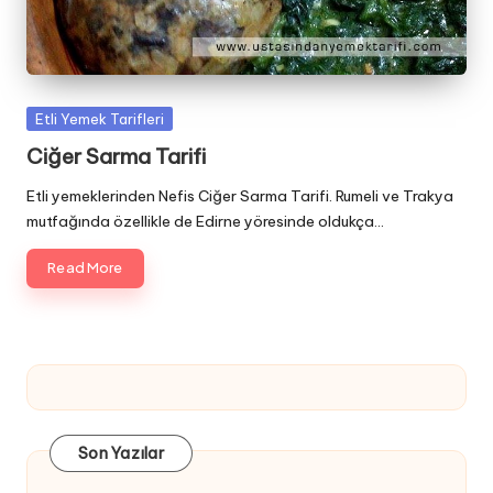
Posted
Etli Yemek Tarifleri
in
Ciğer Sarma Tarifi
Etli yemeklerinden Nefis Ciğer Sarma Tarifi. Rumeli ve Trakya
mutfağında özellikle de Edirne yöresinde oldukça…
Read More
Son Yazılar